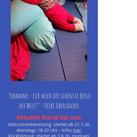
"Hebamme - für mich der schönste Beruf
der Welt!" - Heike Oberländer
Aktuelle Kurse bei uns:​
Geburtsvorbereitung: startet ab 21.7.26,
dienstags 18-20 Uhr - Infos
hier
Rückbildung: startet ab 3.8.26, montags