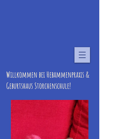
Willkommen bei Hebammenpraxis &
Geburtshaus Storchenschule!