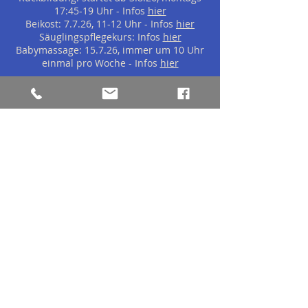
17:45-19 Uhr - Infos
hier
Beikost: 7.7.26, 11-12 Uhr - Infos
hier
Säuglingspflegekurs: Infos
hier
Babymassage: 15.7.26, immer um 10 Uhr
einmal pro Woche - Infos
hier
________________________________________________________
________________________________________________________
_____
Viele Frauen wünschen sich eine
Ansprechpartnerin, die sie von Beginn der
Schwangerschaft an, während der Geburt und in
der ersten Zeit mit dem neugeborenen Kind
kontinuierlich betreut.
Mein Anliegen ist es, diesem Wunsch
entgegenzukommen und Sie kompetent und
persönlich zu begleiten.
Die gesetzlichen Krankenkassen zahlen folgende
Hebammenleistungen:
Beratung
Schwangeren-Vorsorgeuntersuchungen
Hilfeleistung bei Schwangerschaftsbeschwerden,
Steißlage oder vorzeitigen Wehen
Geburtsvorbereitung